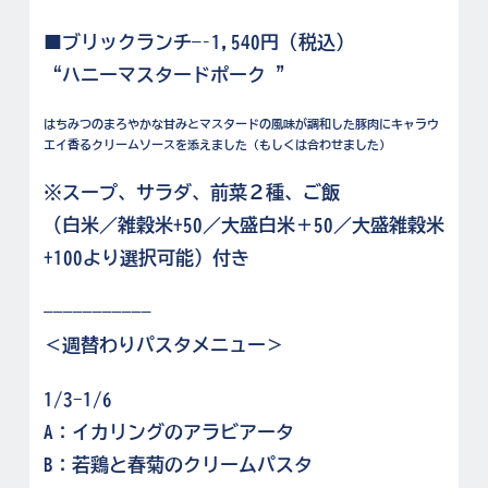
■ブリックランチ—–1,540円 (税込)
“
ハニーマスタードポーク
”
はちみつのまろやかな甘みとマスタードの風味が調和した豚肉にキャラウ
エイ香るクリームソースを添えました（もしくは合わせました）
※スープ、サラダ、前菜２種、ご飯
（白米／雑穀米+50／大盛白米＋50／大盛雑穀米
+100より選択可能）付き
———————————
＜週替わりパスタメニュー＞
1/3-1/6
A：イカリングのアラビアータ
B：若鶏と春菊のクリームパスタ