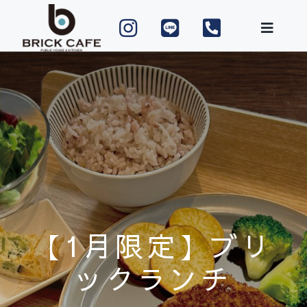
Skip
to
content
【1月限定】ブリ
ックランチ