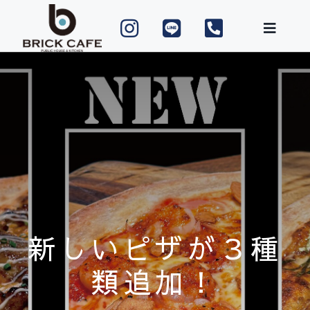
Skip
to
content
新しいピザが３種
類追加！