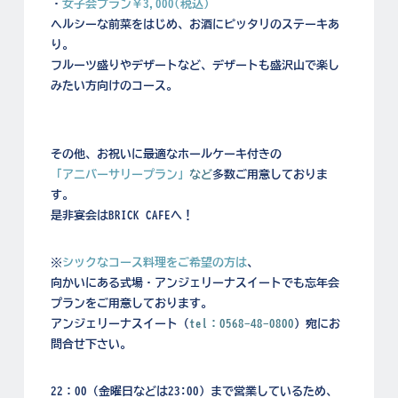
・
女子会プラン￥3,000(税込)
ヘルシーな前菜をはじめ、お酒にピッタリのステーキあ
り。
フルーツ盛りやデザートなど、デザートも盛沢山で楽し
みたい方向けのコース。
その他、お祝いに最適なホールケーキ付きの
「アニバーサリープラン」
など
多数ご用意しておりま
す。
是非宴会はBRICK CAFEへ！
※
シックなコース料理をご希望の方は
、
向かいにある式場・アンジェリーナスイートでも忘年会
プランをご用意しております。
アンジェリーナスイート（
tel：0568-48-0800
）宛にお
問合せ下さい。
22：00（金曜日などは23:00）まで営業しているため、