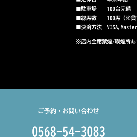
■
駐車場 100台完備
■
総席数 100席（※
貸
■
決済方法 VISA,Master,A
※店内全席禁煙/喫煙所あ
ご予約・お問い合わせ
0568-54-3083